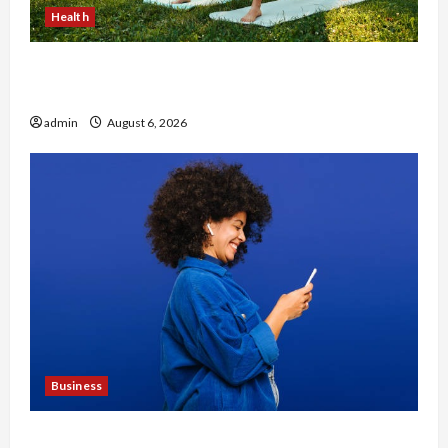
Health
Why Small Health Improvements Matter the
Most
admin
August 6, 2026
Business
Why People Prefer Best Translation Earbuds