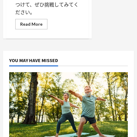
つけて、ぜひ挑戦してみてく
ださい。
Read
Read More
more
about
ポ
ー
カ
ー
ア
プ
YOU MAY HAVE MISSED
リ:
Best
Apps
for
Real
Gameplay