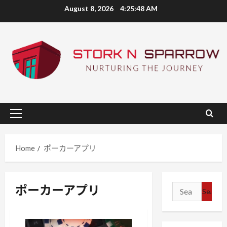
Skip
August 8, 2026
4:25:48 AM
to
content
Primary
Menu
Home
ポーカーアプリ
ポーカーアプリ
Search
for: