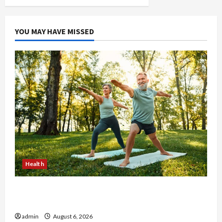
Platforms
YOU MAY HAVE MISSED
Health
Why Small Health Improvements Matter the
Most
admin
August 6, 2026