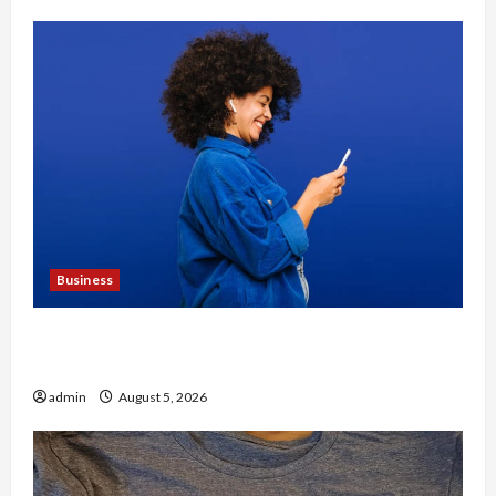
Business
Why People Prefer Best Translation Earbuds
2026 Today
admin
August 5, 2026