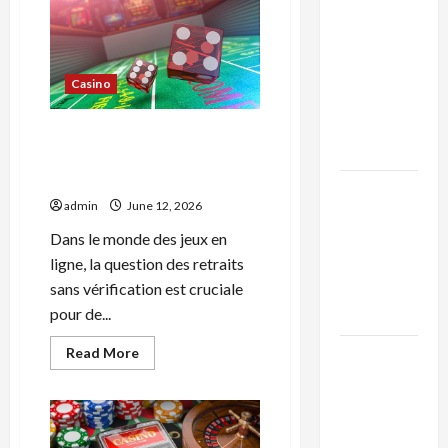
Casinos
2026
Fan
for
Real
Essentials
Money
at Dina
Casino
Belenkaya
Shop This
Trusted Casino Retrait Sans
Week
Verification
Recommendations
Best App
admin
June 12, 2026
For SIP
Dans le monde des jeux en
Investment
ligne, la question des retraits
and
sans vérification est cruciale
Wealth
pour de...
Planning
Read
Read More
Как
more
менялось
about
Trusted
отношение
Casino
Retrait
к закиси
Sans