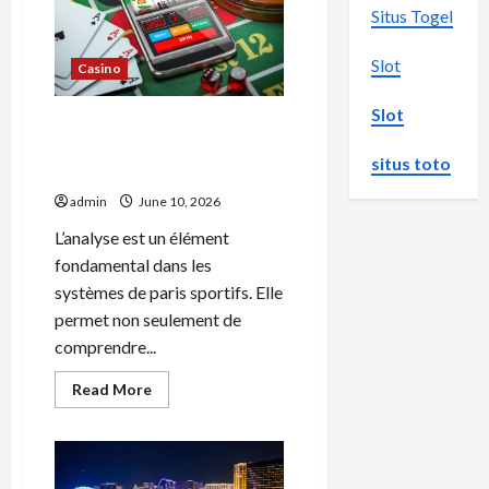
paris
Situs Togel
sportif
Slot
Casino
Slot
Why analysis matters in
meilleur site de paris sportif
situs toto
systems
admin
June 10, 2026
L’analyse est un élément
fondamental dans les
systèmes de paris sportifs. Elle
permet non seulement de
comprendre...
Read
Read More
more
about
Why
analysis
matters
in