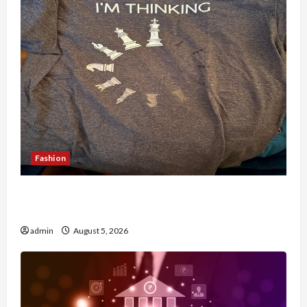
Fashion
Browse Fan Essentials at Dina Belenkaya Shop
This Week
admin
August 5, 2026