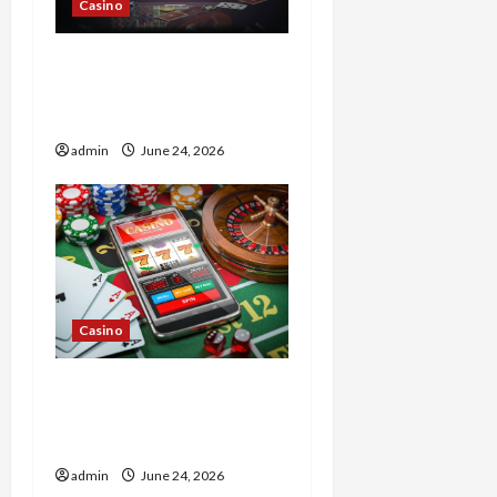
n
Casino
Trusted casino retrait
rapide Operators
Reviewed
admin
June 24, 2026
Casino
Best casino en ligne
paysafecard Sites for
Secure Payments
admin
June 24, 2026