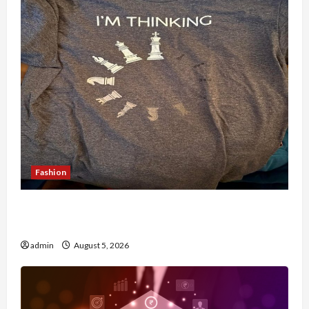
Fashion
Browse Fan Essentials at Dina Belenkaya Shop
This Week
admin
August 5, 2026