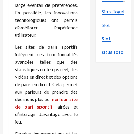
large éventail de préférences.
Situs Togel
En parallèle, les innovations
technologiques ont permis
Slot
d’améliorer l’expérience
utilisateur.
Slot
Les sites de paris sportifs
situs toto
intègrent des fonctionnalités
avancées telles que des
statistiques en temps réel, des
vidéos en direct et des options
de paris en direct. Cela permet
aux parieurs de prendre des
décisions plus éc
meilleur site
de pari sportif
lairées et
d’interagir davantage avec le
jeu.
De plus, les promotions et les