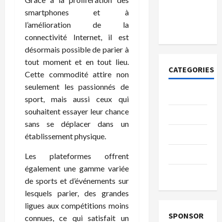
к закиси
smartphones et à
азота со
l’amélioration de la
временем
connectivité Internet, il est
désormais possible de parier à
tout moment et en tout lieu.
CATEGORIES
Cette commodité attire non
seulement les passionnés de
Casino
sport, mais aussi ceux qui
souhaitent essayer leur chance
Fashion
sans se déplacer dans un
Health
établissement physique.
Home
Les plateformes offrent
également une gamme variée
Shopping
de sports et d’événements sur
lesquels parier, des grandes
ligues aux compétitions moins
SPONSOR
connues, ce qui satisfait un