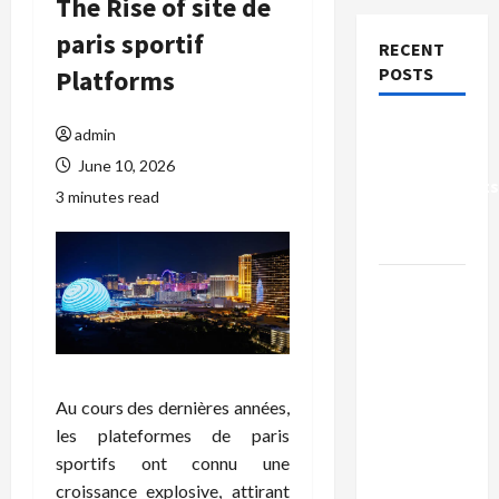
The Rise of site de
paris sportif
RECENT
POSTS
Platforms
Why Small
admin
Health
June 10, 2026
Improvements
3 minutes read
Matter the
Most
Why
People
Prefer
Best
Translation
Au cours des dernières années,
Earbuds
les plateformes de paris
2026
sportifs ont connu une
Today
croissance explosive, attirant