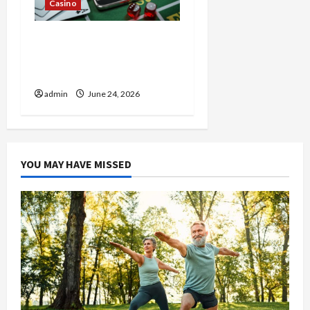
Casino
Best casino en ligne
paysafecard Sites for
Secure Payments
admin
June 24, 2026
YOU MAY HAVE MISSED