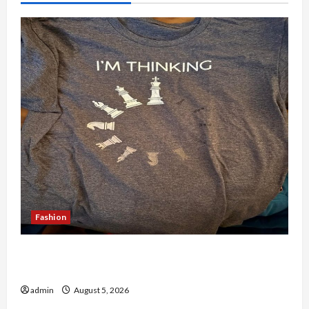
Fashion
Browse Fan Essentials at Dina Belenkaya Shop
This Week
admin
August 5, 2026