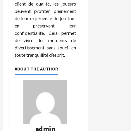
client de qualité, les joueurs
peuvent profiter pleinement
de leur expérience de jeu tout
en préservant leur
confidentialité. Cela permet
de vivre des moments de
divertissement sans souci, en
toute tranquillité d’esprit.
ABOUT THE AUTHOR
admin