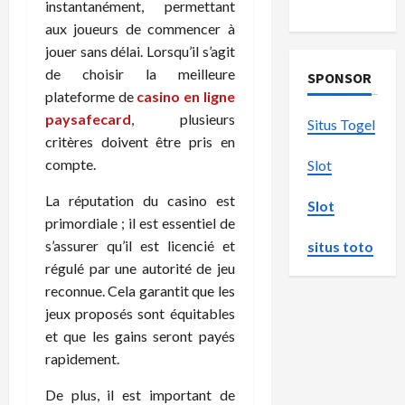
Shopping
instantanément, permettant
aux joueurs de commencer à
jouer sans délai. Lorsqu’il s’agit
de choisir la meilleure
SPONSOR
plateforme de
casino en ligne
paysafecard
, plusieurs
Situs Togel
critères doivent être pris en
compte.
Slot
La réputation du casino est
Slot
primordiale ; il est essentiel de
s’assurer qu’il est licencié et
situs toto
régulé par une autorité de jeu
reconnue. Cela garantit que les
jeux proposés sont équitables
et que les gains seront payés
rapidement.
De plus, il est important de