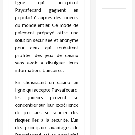
ligne qui acceptent
Planning
Paysafecard gagnent en
Как
popularité auprès des joueurs
менялось
du monde entier. Ce mode de
отношение
paiement prépayé offre une
к закиси
solution sécurisée et anonyme
азота со
pour ceux qui souhaitent
временем
profiter des jeux de casino
sans avoir à divulguer leurs
Shopping
informations bancaires.
Guide for
Authentic
En choisissant un casino en
David
ligne qui accepte Paysafecard,
Lynch
les joueurs peuvent se
Official
concentrer sur leur expérience
Store
de jeu sans se soucier des
Products
risques liés à la sécurité. L’un
des principaux avantages de
Discover
Paysafecard est sa simplicité