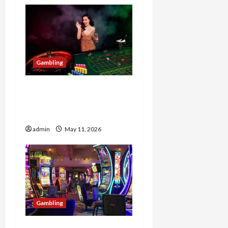
i
g
a
Gambling
t
Casino en Ligne Sans
i
Verification vs KYC
Casinos
o
admin
May 11, 2026
n
Gambling