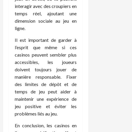
interagir avec des croupiers en
temps réel, ajoutant une
dimension sociale au jeu en
ligne.
Il est important de garder à
l’esprit que même si ces
casinos peuvent sembler plus
accessibles, les joueurs
doivent toujours jouer de
manière responsable. Fixer
des limites de dépôt et de
temps de jeu peut aider à
maintenir une expérience de
jeu positive et éviter les
problèmes liés au jeu.
En conclusion, les casinos en