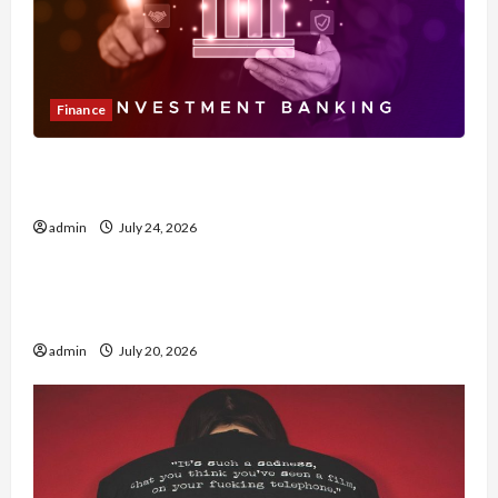
Finance
Best App For SIP Investment and Wealth
Planning
admin
July 24, 2026
Uncategorized
Как менялось отношение к закиси азота со
временем
admin
July 20, 2026