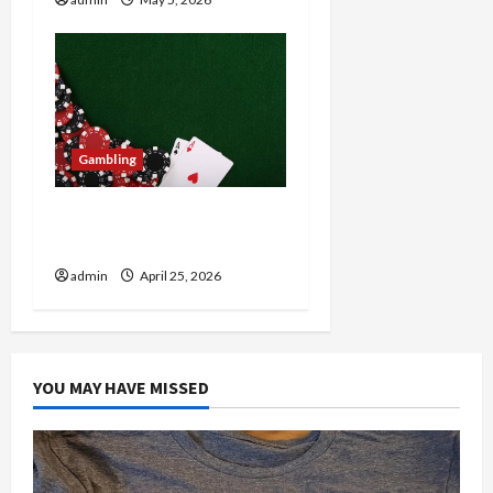
Gambling
Explore Real Money Play
Using 온라인 슬롯 머신
admin
April 25, 2026
YOU MAY HAVE MISSED