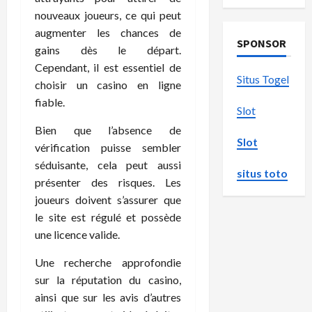
nouveaux joueurs, ce qui peut
augmenter les chances de
SPONSOR
gains dès le départ.
Cependant, il est essentiel de
Situs Togel
choisir un casino en ligne
fiable.
Slot
Bien que l’absence de
Slot
vérification puisse sembler
séduisante, cela peut aussi
situs toto
présenter des risques. Les
joueurs doivent s’assurer que
le site est régulé et possède
une licence valide.
Une recherche approfondie
sur la réputation du casino,
ainsi que sur les avis d’autres