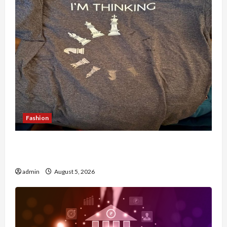
Fashion
Browse Fan Essentials at Dina Belenkaya Shop
This Week
admin
August 5, 2026